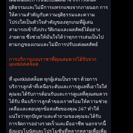
ยุติธรรมและไม่มีการแทรกแซงจากภายนอก การ
ให้ความสำคัญกับความยุติธรรมและความ
โปร่งใสเป็นหัวใจสำคัญของทุกเกมที่ผู้เล่น
สามารถเข้าถึงประวัติเกมและผลลัพธ์ได้อย่าง
ง่ายดาย ซึ่งช่วยให้มั่นใจได้ว่าทุกการเล่นเป็นไป
ตามกฎของเกมและไม่มีการปรับแต่งผลลัพธ์
การบริการแบบราชาที่คุณสมควรได้รับจาก
sportklubสล็อต
ที่ sportklubสล็อต ทุกผู้เล่นเป็นราชา ด้วยการ
บริการลูกค้าที่เหนือระดับและการดูแลที่เอาใจใส่
คุณจะได้รับการต้อนรับและการดูแลที่คุณสมควร
ได้รับ ทีมบริการลูกค้าของเราพร้อมให้ความช่วย
เหลือและตอบทุกข้อสงสัยของคุณ 24/7 ทำให้
แน่ใจว่าทุกปัญหาและคำถามของคุณจะได้รับ
การจัดการอย่างรวดเร็วและมืออาชีพ นอกจากนี้
ยังมอบโบนัสและโปรโมชั่นที่หลากหลายเพื่อเพิ่ม