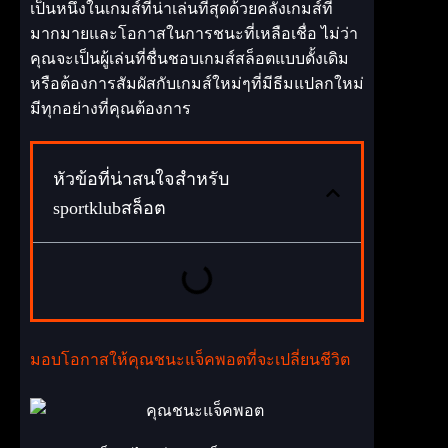
เป็นหนึ่งในเกมส์ที่น่าเล่นที่สุดด้วยคลังเกมส์ที่
มากมายและโอกาสในการชนะที่เหลือเชื่อ ไม่ว่า
คุณจะเป็นผู้เล่นที่ชื่นชอบเกมส์สล็อตแบบดั้งเดิม
หรือต้องการสัมผัสกับเกมส์ใหม่ๆที่มีธีมแปลกใหม่
มีทุกอย่างที่คุณต้องการ
หัวข้อที่น่าสนใจสำหรับ
sportklubสล็อต
มอบโอกาสให้คุณชนะแจ็คพอตที่จะเปลี่ยนชีวิต